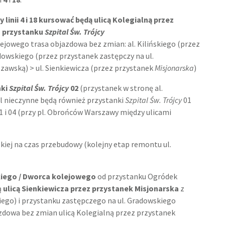
linii 4 i 18 kursować będą ulicą Kolegialną przez
 przystanku
Szpital Św. Trójcy
jowego trasa objazdowa bez zmian: al. Kilińskiego (przez
adowskiego (przez przystanek zastępczy na ul.
zawską) > ul. Sienkiewicza (przez przystanek
Misjonarska
)
nki
Szpital Św. Trójcy
02
(przystanek w stronę al.
al nieczynne będą również przystanki
Szpital Św. Trójcy
01
1 i 04 (przy pl. Obrońców Warszawy między ulicami
kiej na czas przebudowy (kolejny etap remontu ul.
ńskiego / Dworca kolejowego
od przystanku Ogródek
ą
ulicą Sienkiewicza przez przystanek Misjonarska
z
iego) i przystanku zastępczego na ul. Gradowskiego
azdowa bez zmian ulicą Kolegialną przez przystanek