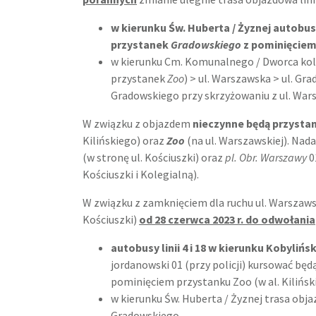
w kierunku Św. Huberta / Żyznej autobusy 
przystanek
Gradowskiego
z pominięciem
w kierunku Cm. Komunalnego / Dworca kole
przystanek
Zoo
) > ul. Warszawska > ul. Gr
Gradowskiego przy skrzyżowaniu z ul. Wars
W związku z objazdem
nieczynne będą przysta
Kilińskiego) oraz
Zoo
(na ul. Warszawskiej). Nad
(w stronę ul. Kościuszki) oraz
pl. Obr. Warszawy
0
Kościuszki i Kolegialną).
W związku z zamknięciem dla ruchu ul. Warszaws
Kościuszki)
od 28 czerwca 2023 r. do odwołania
autobusy linii 4 i 18 w kierunku Kobyli
jordanowski 01 (przy policji) kursować będ
pominięciem przystanku Zoo (w al. Kilińsk
w kierunku Św. Huberta / Żyznej trasa obj
Gradowskiego