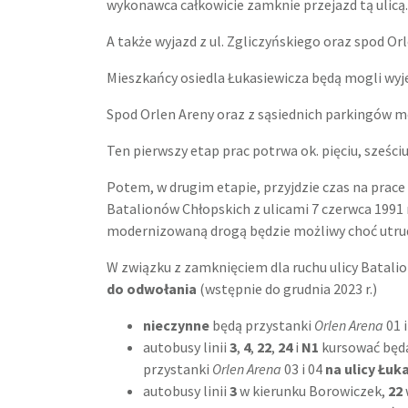
wykonawca całkowicie zamknie przejazd tą ulicą.
A także wyjazd z ul. Zgliczyńskiego oraz spod Orl
Mieszkańcy osiedla Łukasiewicza będą mogli wyjech
Spod Orlen Areny oraz z sąsiednich parkingów mo
Ten pierwszy etap prac potrwa ok. pięciu, sześciu
Potem, w drugim etapie, przyjdzie czas na prace
Batalionów Chłopskich z ulicami 7 czerwca 1991
modernizowaną drogą będzie możliwy choć utrud
W związku z zamknięciem dla ruchu ulicy Batal
do odwołania
(wstępnie do grudnia 2023 r.)
nieczynne
będą przystanki
Orlen Arena
01 
autobusy linii
3
,
4
,
22
,
24
i
N1
kursować będ
przystanki
Orlen Arena
03 i 04
na ulicy Łuk
autobusy linii
3
w kierunku Borowiczek,
22