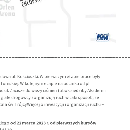
____________________________________________
udowa ul. Kościuszki. W pierwszym etapie prace były
 Tumskiej. W kolejnym etapie na odcinku od pl.
 ul. Zacisze do wieży ciśnień (obok siedziby Akademii
y, ale drogowcy zorganizują ruch w taki sposób, że
la św. Trójcy.Więcej o inwestycji i organizacji ruchu –
kiego
od 22 marca 2023 r. od pierwszych kursów
i
4
i
18
: