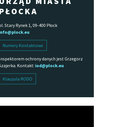
URZĄD MIASTA
PŁOCKA
pl. Stary Rynek 1, 09-400 Płock
info@plock.eu
Numery Kontaktowe
Inspektorem ochrony danych jest Grzegorz
Szajerka. Kontakt:
iod@plock.eu
Klauzula RODO
arzacz
o