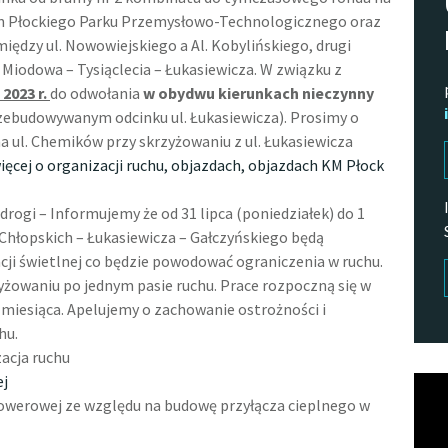
en Płockiego Parku Przemysłowo-Technologicznego oraz
iędzy ul. Nowowiejskiego a Al. Kobylińskiego, drugi
Miodowa – Tysiąclecia – Łukasiewicza. W związku z
2023 r.
do odwołania
w obydwu kierunkach nieczynny
zebudowywanym odcinku ul. Łukasiewicza). Prosimy o
a ul. Chemików przy skrzyżowaniu z ul. Łukasiewicza
więcej o organizacji ruchu, objazdach, objazdach KM Płock
i – Informujemy że od 31 lipca (poniedziałek) do 1
Chłopskich – Łukasiewicza – Gałczyńskiego będą
ji świetlnej co będzie powodować ograniczenia w ruchu.
żowaniu po jednym pasie ruchu. Prace rozpoczną się w
1 miesiąca. Apelujemy o zachowanie ostrożności i
hu.
acja ruchu
ej
Odtw
werowej ze względu na budowę przyłącza cieplnego w
vide