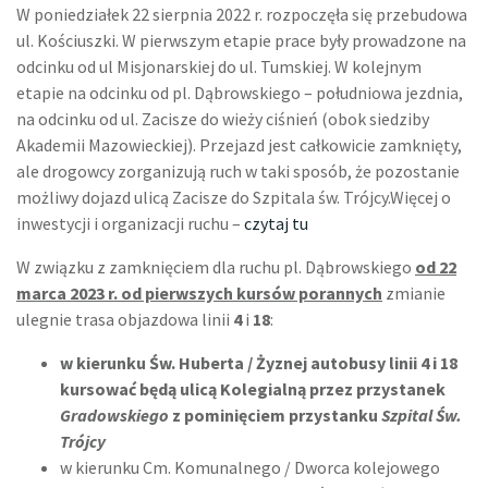
W poniedziałek 22 sierpnia 2022 r. rozpoczęła się przebudowa
ul. Kościuszki. W pierwszym etapie prace były prowadzone na
odcinku od ul Misjonarskiej do ul. Tumskiej. W kolejnym
etapie na odcinku od pl. Dąbrowskiego – południowa jezdnia,
na odcinku od ul. Zacisze do wieży ciśnień (obok siedziby
Akademii Mazowieckiej). Przejazd jest całkowicie zamknięty,
ale drogowcy zorganizują ruch w taki sposób, że pozostanie
możliwy dojazd ulicą Zacisze do Szpitala św. Trójcy.Więcej o
inwestycji i organizacji ruchu –
czytaj tu
W związku z zamknięciem dla ruchu pl. Dąbrowskiego
od 22
marca 2023 r. od pierwszych kursów porannych
zmianie
ulegnie trasa objazdowa linii
4
i
18
:
w kierunku Św. Huberta / Żyznej autobusy linii 4 i 18
kursować będą ulicą Kolegialną przez przystanek
Gradowskiego
z pominięciem przystanku
Szpital Św.
Trójcy
w kierunku Cm. Komunalnego / Dworca kolejowego