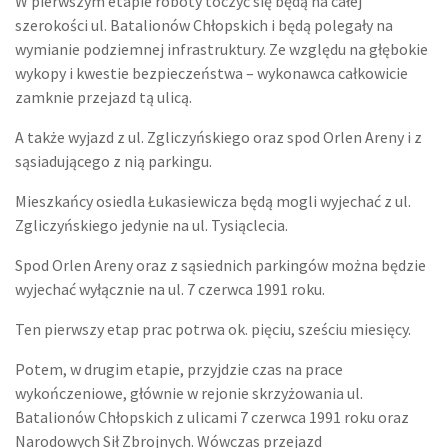
W pierwszym etapie roboty toczyć się będą na całej
szerokości ul. Batalionów Chłopskich i będą polegały na
wymianie podziemnej infrastruktury. Ze względu na głębokie
wykopy i kwestie bezpieczeństwa – wykonawca całkowicie
zamknie przejazd tą ulicą.
A także wyjazd z ul. Zgliczyńskiego oraz spod Orlen Areny i z
sąsiadującego z nią parkingu.
Mieszkańcy osiedla Łukasiewicza będą mogli wyjechać z ul.
Zgliczyńskiego jedynie na ul. Tysiąclecia.
Spod Orlen Areny oraz z sąsiednich parkingów można będzie
wyjechać wyłącznie na ul. 7 czerwca 1991 roku.
Ten pierwszy etap prac potrwa ok. pięciu, sześciu miesięcy.
Potem, w drugim etapie, przyjdzie czas na prace
wykończeniowe, głównie w rejonie skrzyżowania ul.
Batalionów Chłopskich z ulicami 7 czerwca 1991 roku oraz
Narodowych Sił Zbrojnych. Wówczas przejazd