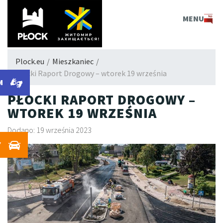
PLOCK.EU
MENU
Plock.eu
/
Mieszkaniec
/
Płocki Raport Drogowy – wtorek 19 września
M
PŁOCKI RAPORT DROGOWY –
WTOREK 19 WRZEŚNIA
Dodano: 19 września 2023
Y