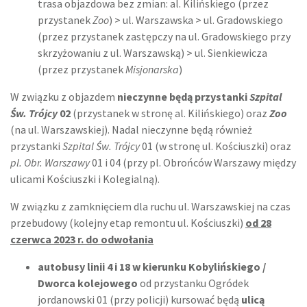
trasa objazdowa bez zmian: al. Kilińskiego (przez
przystanek
Zoo
) > ul. Warszawska > ul. Gradowskiego
(przez przystanek zastępczy na ul. Gradowskiego przy
skrzyżowaniu z ul. Warszawską) > ul. Sienkiewicza
(przez przystanek
Misjonarska
)
W związku z objazdem
nieczynne będą przystanki
Szpital
Św. Trójcy
02
(przystanek w stronę al. Kilińskiego) oraz
Zoo
(na ul. Warszawskiej). Nadal nieczynne będą również
przystanki
Szpital Św. Trójcy
01 (w stronę ul. Kościuszki) oraz
pl. Obr. Warszawy
01 i 04 (przy pl. Obrońców Warszawy między
ulicami Kościuszki i Kolegialną).
W związku z zamknięciem dla ruchu ul. Warszawskiej na czas
przebudowy (kolejny etap remontu ul. Kościuszki)
od 28
czerwca 2023 r. do odwołania
autobusy linii 4 i 18 w kierunku Kobylińskiego /
Dworca kolejowego
od przystanku Ogródek
jordanowski 01 (przy policji) kursować będą
ulicą