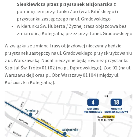
Sienkiewicza przez przystanek Misjonarska
z
pominięciem przystanku Zoo (w al. Kilińskiego) i
przystanku zastępczego na ul. Gradowskiego
w kierunku Św. Huberta / Żyznej trasa objazdowa bez
zmian ulicą Kolegialną przez przystanek Gradowskiego
W związku ze zmianą trasy objazdowej nieczynny będzie
przystanek zastępczy na ul. Gradowskiego przy skrzyżowaniu
z ul. Warszawską. Nadal nieczynne będą również przystanki:
Szpital Św. Trójcy 01 i 02 (na pl. Dąbrowskiego), Zoo 02 (na ul.
Warszawskiej) oraz pl. Obr. Warszawy 01 i 04 (między ul.
Kościuszki i Kolegialną).