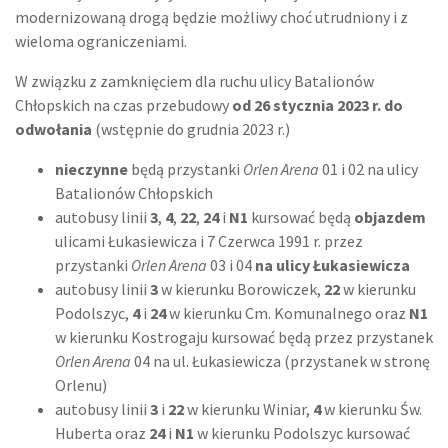
modernizowaną drogą będzie możliwy choć utrudniony i z
wieloma ograniczeniami.
W związku z zamknięciem dla ruchu ulicy Batalionów
Chłopskich na czas przebudowy
od 26 stycznia 2023 r. do
odwołania
(wstępnie do grudnia 2023 r.)
nieczynne
będą przystanki
Orlen Arena
01 i 02 na ulicy
Batalionów Chłopskich
autobusy linii
3
,
4
,
22
,
24
i
N1
kursować będą
objazdem
ulicami Łukasiewicza i 7 Czerwca 1991 r. przez
przystanki
Orlen Arena
03 i 04
na ulicy Łukasiewicza
autobusy linii
3
w kierunku Borowiczek,
22
w kierunku
Podolszyc,
4
i
24
w kierunku Cm. Komunalnego oraz
N1
w kierunku Kostrogaju kursować będą przez przystanek
Orlen Arena
04 na ul. Łukasiewicza (przystanek w stronę
Orlenu)
autobusy linii
3
i
22
w kierunku Winiar,
4
w kierunku Św.
Huberta oraz
24
i
N1
w kierunku Podolszyc kursować